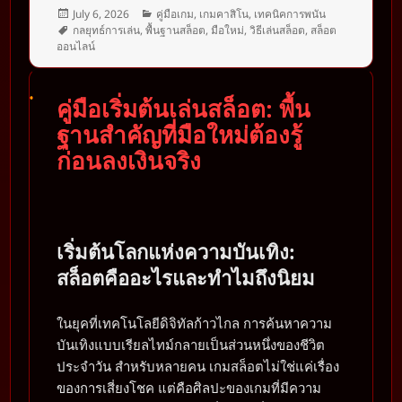
Posted
Categories
July 6, 2026
คู่มือเกม
,
เกมคาสิโน
,
เทคนิคการพนัน
on
Tags
กลยุทธ์การเล่น
,
พื้นฐานสล็อต
,
มือใหม่
,
วิธีเล่นสล็อต
,
สล็อต
ออนไลน์
คู่มือเริ่มต้นเล่นสล็อต: พื้น
ฐานสำคัญที่มือใหม่ต้องรู้
ก่อนลงเงินจริง
เริ่มต้นโลกแห่งความบันเทิง:
สล็อตคืออะไรและทำไมถึงนิยม
ในยุคที่เทคโนโลยีดิจิทัลก้าวไกล การค้นหาความ
บันเทิงแบบเรียลไทม์กลายเป็นส่วนหนึ่งของชีวิต
ประจำวัน สำหรับหลายคน เกมสล็อตไม่ใช่แค่เรื่อง
ของการเสี่ยงโชค แต่คือศิลปะของเกมที่มีความ