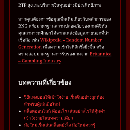
RTP สูงและบริหารเงินทุนอย่างมีประสิทธิภาพ
หากคุณต้องการข้อมูลเพิ่มเติมเกี่ยวกับหลักการของ
RNG หรือมาตรฐานความปลอดภัยของเกมดิจิทัล
คุณสามารถศึกษาได้จากแหล่งข้อมูลภายนอกที่น่า
เชื่อถือ เช่น
Wikipedia – Random Number
Generation
เพื่อความเข้าใจที่ลึกซึ้งยิ่งขึ้น หรือ
ตรวจสอบมาตรฐานการรับรองเกมจาก
Britannica
– Gambling Industry
บทความที่เกี่ยวข้อง
วิธีแทงบอลให้เข้าใจง่าย เริ่มต้นอย่างถูกต้อง
สำหรับผู้เล่นมือใหม่
สล็อตออนไลน์ คืออะไร เล่นอย่างไรให้คุ้มค่า
เข้าใจง่ายในบทความเดียว
มือใหม่เริ่มเล่นสล็อตยังไง มือใหม่ควรรู้