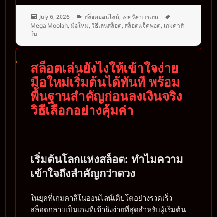
Posted
Categories
Tags
July 6, 2026
สล็อตออนไลน์
,
เทคนิคการเล่น
on
Mega Moolah
,
มือใหม่
,
วิธีเล่นสล็อต
,
สล็อตแจ็คพอต
,
เกมคาสิ
โน
สล็อตเล่นยังไงให้เข้าใจง่าย
มือใหม่เริ่มต้นได้ทันที พร้อม
พื้นฐานสำคัญก่อนลงเงินจริง
วิธีเลือกอย่างคุ้มค่า
เริ่มต้นโลกแห่งสล็อต: ทำไมความ
เข้าใจถึงสำคัญกว่าดวง
ในยุคที่เกมคาสิโนออนไลน์เติบโตอย่างรวดเร็ว
สล็อตกลายเป็นเกมที่เข้าถึงง่ายที่สุดสำหรับผู้เริ่มต้น