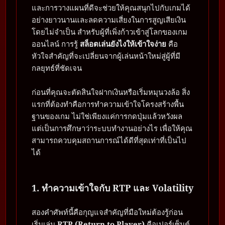
และการวางแผนที่ดีจะช่วยให้คุณสนุกไปกับเกมได้
อย่างยาวนานและลดความเสี่ยงในการสูญเสียเงิน
โดยไม่จำเป็น สำหรับผู้ที่เพิ่งก้าวเข้าสู่โลกของเกม
ออนไลน์ การรู้
สล็อตเล่นยังไงให้เข้าใจง่าย
คือ
หัวใจสำคัญที่จะเปลี่ยนจากผู้เล่นหน้าใหม่สู่ผู้ที่มี
กลยุทธ์ที่ชัดเจน
ก่อนที่คุณจะตัดสินใจฝากเงินหรือเริ่มหมุนวงล้อ สิ่ง
แรกที่ต้องทำคือการทำความเข้าใจโครงสร้างพื้น
ฐานของเกม ไม่ใช่เพียงแค่การกดปุ่มแล้วหวังผล
แต่เป็นการศึกษาว่าระบบทำงานอย่างไร เพื่อให้คุณ
สามารถควบคุมสถานการณ์ได้ดีที่สุดเท่าที่เป็นไป
ได้
1. ทำความเข้าใจกับ RTP และ Volatility
สองคำศัพท์นี้คือกุญแจสำคัญที่มือใหม่ต้องรู้ก่อน
เริ่มเล่น
RTP (Return to Player)
คือเปอร์เซ็นต์