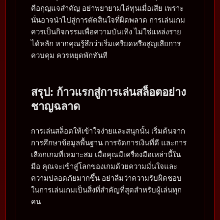
คือกุญแจสำคัญ อย่าพยายามไล่ทุนเมื่อเสีย เพราะ
นั่นอาจนำไปสู่การตัดสินใจที่ผิดพลาด การเล่นเกม
ควรเป็นกิจกรรมเพื่อความบันเทิง ไม่ใช่แหล่งราย
ได้หลัก หากคุณรู้สึกว่าเริ่มเครียดหรือสูญเสียการ
ควบคุม ควรหยุดพักทันที
สรุป: ก้าวแรกสู่การเล่นสล็อตอย่าง
ชาญฉลาด
การเล่นสล็อตให้เข้าใจง่ายและสนุกนั้น เริ่มต้นจาก
การศึกษาข้อมูลพื้นฐาน การจัดการเงินที่ดี และการ
เลือกเกมที่เหมาะสม เมื่อคุณมีเครื่องมือเหล่านี้ใน
มือ คุณจะเข้าสู่โลกของเกมด้วยความมั่นใจและ
ความปลอดภัยมากขึ้น อย่าลืมว่าความรับผิดชอบ
ในการเล่นเกมเป็นสิ่งที่สำคัญที่สุดสำหรับผู้เล่นทุก
คน