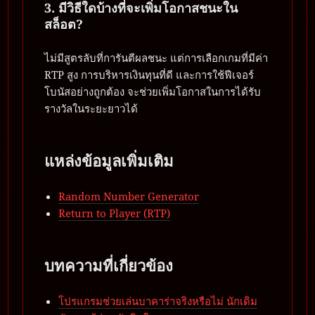
3. มีวิธีใดบ้างที่จะเพิ่มโอกาสชนะใน
สล็อต?
ไม่มีสูตรลับที่การันตีผลชนะ แต่การเลือกเกมที่มีค่า
RTP สูง การบริหารเงินทุนที่ดี และการใช้ฟีเจอร์
โบนัสอย่างถูกต้อง จะช่วยเพิ่มโอกาสในการได้รับ
รางวัลในระยะยาวได้
แหล่งข้อมูลเพิ่มเติม
Random Number Generator
Return to Player (RTP)
บทความที่เกี่ยวข้อง
โปรแกรมช่วยเล่นบาคาร่าจริงหรือไม่ นักเดิม