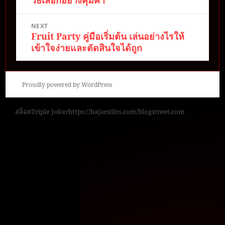
วิธีเลือกอย่างคุ้มค่า
NEXT
Fruit Party คู่มือเริ่มต้น เล่นอย่างไรให้
Next
เข้าใจง่ายและตัดสินใจได้ถูก
post:
Proudly powered by WordPress
สล็อต
Triple Joker
https://bajaexiles.com/
blogstreet.com