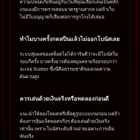
ความปลอดภัยขึ้นอยู่กับเว็บที่คุณเลือกเล่นเป็นหลัก
เกมเองมีการตรวจสอบมาตรฐานสากล แต่ถ้าเว็บ
ไม่มีใบอนุญาตก็เสี่ยงต่อการถูกโกงได้เสมอ
ทำไมบางครั้งกดสปินแล้วไม่ออกโบนัสเลย
ระบบสุ่มผลของสล็อตไม่ได้การันตีว่าจะมีโบนัสใน
รอบกี่ครั้ง บางครั้งอาจต้องหมุนหลายร้อยรอบกว่า
จะเจอ Scatter ซึ่งนี่คือธรรมชาติของเกมความ
ผันผวนสูง
ควรเล่นด้วยเงินจริงหรือทดลองก่อนดี
แนะนำให้ลองโหมดฟรีเพื่อดูรูปแบบเกมก่อน แต่ถ้า
ต้องการลุ้นแจ็คพอตจริงๆ ต้องเล่นด้วยเงินจริง
เท่านั้น เพราะโบนัสระดับล้านจ่ายเฉพาะการเดิม
พันจริง