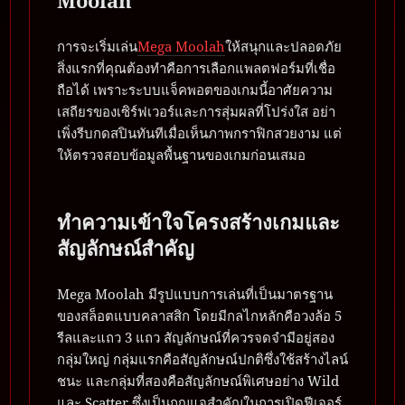
การจะเริ่มเล่น
Mega Moolah
ให้สนุกและปลอดภัย
สิ่งแรกที่คุณต้องทำคือการเลือกแพลตฟอร์มที่เชื่อ
ถือได้ เพราะระบบแจ็คพอตของเกมนี้อาศัยความ
เสถียรของเซิร์ฟเวอร์และการสุ่มผลที่โปร่งใส อย่า
เพิ่งรีบกดสปินทันทีเมื่อเห็นภาพกราฟิกสวยงาม แต่
ให้ตรวจสอบข้อมูลพื้นฐานของเกมก่อนเสมอ
ทำความเข้าใจโครงสร้างเกมและ
สัญลักษณ์สำคัญ
Mega Moolah มีรูปแบบการเล่นที่เป็นมาตรฐาน
ของสล็อตแบบคลาสสิก โดยมีกลไกหลักคือวงล้อ 5
รีลและแถว 3 แถว สัญลักษณ์ที่ควรจดจำมีอยู่สอง
กลุ่มใหญ่ กลุ่มแรกคือสัญลักษณ์ปกติซึ่งใช้สร้างไลน์
ชนะ และกลุ่มที่สองคือสัญลักษณ์พิเศษอย่าง Wild
และ Scatter ซึ่งเป็นกุญแจสำคัญในการเปิดฟีเจอร์