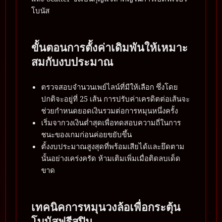
โบนัส
ขั้นตอนการตั้งค่าเดิมพันให้เหมาะ
สมกับงบประมาณ
ตรวจสอบจำนวนเพย์ไลน์ที่มีให้เลือก ซึ่งโดย
ปกติจะอยู่ที่ 25 เส้น การปรับค่าเครดิตต่อเส้นจะ
ช่วยกำหนดยอดเงินรวมต่อการหมุนหนึ่งครั้ง
เริ่มจากวงเงินต่ำสุดเพื่อทดสอบความถี่ในการ
ชนะของเกมก่อนค่อยขยับขึ้น
ตั้งงบประมาณสูงสุดที่พร้อมเสียได้และยึดตาม
นั้นอย่างเคร่งครัด ห้ามเติมเพิ่มเมื่อติดลบเด็ด
ขาด
เทคนิคการหมุนวงล้อเพื่อกระตุ้น
โบนัสฟรีสปิน