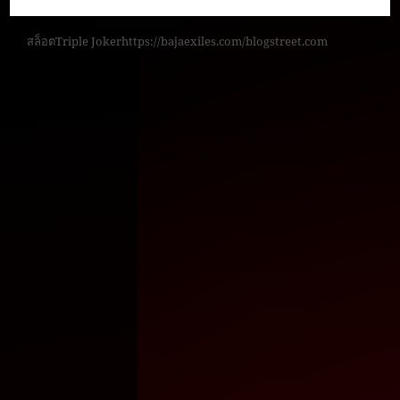
สล็อต
Triple Joker
https://bajaexiles.com/
blogstreet.com