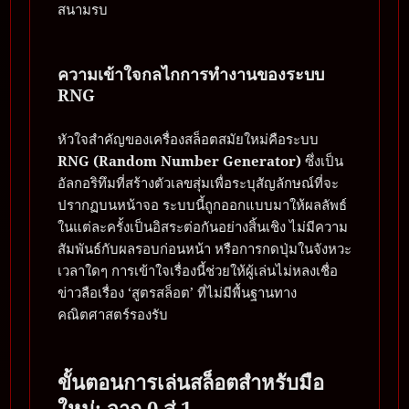
สนามรบ
ความเข้าใจกลไกการทำงานของระบบ
RNG
หัวใจสำคัญของเครื่องสล็อตสมัยใหม่คือระบบ
RNG (Random Number Generator)
ซึ่งเป็น
อัลกอริทึมที่สร้างตัวเลขสุ่มเพื่อระบุสัญลักษณ์ที่จะ
ปรากฏบนหน้าจอ ระบบนี้ถูกออกแบบมาให้ผลลัพธ์
ในแต่ละครั้งเป็นอิสระต่อกันอย่างสิ้นเชิง ไม่มีความ
สัมพันธ์กับผลรอบก่อนหน้า หรือการกดปุ่มในจังหวะ
เวลาใดๆ การเข้าใจเรื่องนี้ช่วยให้ผู้เล่นไม่หลงเชื่อ
ข่าวลือเรื่อง ‘สูตรสล็อต’ ที่ไม่มีพื้นฐานทาง
คณิตศาสตร์รองรับ
ขั้นตอนการเล่นสล็อตสำหรับมือ
ใหม่: จาก 0 สู่ 1