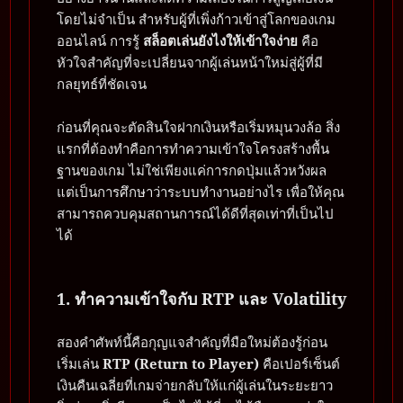
โดยไม่จำเป็น สำหรับผู้ที่เพิ่งก้าวเข้าสู่โลกของเกม
ออนไลน์ การรู้
สล็อตเล่นยังไงให้เข้าใจง่าย
คือ
หัวใจสำคัญที่จะเปลี่ยนจากผู้เล่นหน้าใหม่สู่ผู้ที่มี
กลยุทธ์ที่ชัดเจน
ก่อนที่คุณจะตัดสินใจฝากเงินหรือเริ่มหมุนวงล้อ สิ่ง
แรกที่ต้องทำคือการทำความเข้าใจโครงสร้างพื้น
ฐานของเกม ไม่ใช่เพียงแค่การกดปุ่มแล้วหวังผล
แต่เป็นการศึกษาว่าระบบทำงานอย่างไร เพื่อให้คุณ
สามารถควบคุมสถานการณ์ได้ดีที่สุดเท่าที่เป็นไป
ได้
1. ทำความเข้าใจกับ RTP และ Volatility
สองคำศัพท์นี้คือกุญแจสำคัญที่มือใหม่ต้องรู้ก่อน
เริ่มเล่น
RTP (Return to Player)
คือเปอร์เซ็นต์
เงินคืนเฉลี่ยที่เกมจ่ายกลับให้แก่ผู้เล่นในระยะยาว