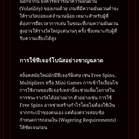
นอกจากนี้ ยังควรพิจารณาความผันผวน
(Volatility) ของเกมด้วย เกมที่มีความผันผวนต่ำจะ
ให้รางวัลบ่อยแต่จำนวนน้อย เหมาะสำหรับผู้ที่
ต้องการยืดเวลาการเล่น ในขณะที่เกมความผันผวน
สูงอาจให้รางวัลใหญ่แต่นานๆ ครั้ง ซึ่งเหมาะกับผู้ที่
รับความเสี่ยงได้สูง
การใช้ฟีเจอร์โบนัสอย่างชาญฉลาด
สล็อตสมัยใหม่มักมีฟีเจอร์พิเศษ เช่น Free Spins,
Multipliers หรือ Mini Games การเข้าใจเงื่อนไข
การใช้งานของฟีเจอร์เหล่านี้จะช่วยเพิ่มโอกาสใน
การชนะรางวัลได้อย่างมาก ตัวอย่างเช่น การใช้
Free Spins อาจช่วยสร้างกำไรโดยไม่ต้องใช้เงิน
จากกระเป๋าของตนเอง แต่ต้องตรวจสอบข้อ
กำหนดการถอนเงิน (Wagering Requirements)
ให้ชัดเจนก่อน