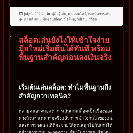
Posted
Categories
July 6, 2026
คู่มือผู้เล่น
,
เกมออนไลน์
,
เทคนิคการเล่น
on
Tags
การเดิมพัน
,
พื้นฐานสล็อต
,
มือใหม่
,
วิธีเล่น
,
สล็อต
สล็อตเล่นยังไงให้เข้าใจง่าย
มือใหม่เริ่มต้นได้ทันที พร้อม
พื้นฐานสำคัญก่อนลงเงินจริง
เริ่มต้นเล่นสล็อต: ทำไมพื้นฐานถึง
สำคัญกว่าเทคนิค?
หลายคนอาจมองว่าการเล่นเกมสล็อตเป็นเรื่องของ
ดวงล้วนๆ แต่ความจริงแล้วการเข้าใจกลไกของเกม
และการวางแผนที่ดีจะช่วยให้คุณสนุกไปกับเกมได้
อย่างยาวนานและลดความเสี่ยงในการสูญเสียเงิน