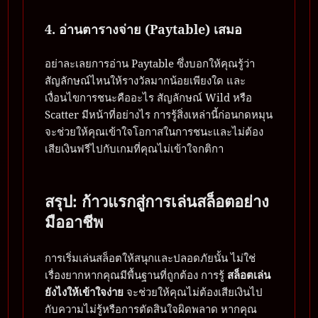
4. อ่านตารางจ่าย (Paytable) เสมอ
อย่าละเลยการอ่าน Paytable ซึ่งบอกให้คุณรู้ว่า
สัญลักษณ์ไหนให้รางวัลมากน้อยเพียงใด และ
เงื่อนไขการชนะคืออะไร สัญลักษณ์ Wild หรือ
Scatter มีหน้าที่อย่างไร การรู้สิ่งเหล่านี้ก่อนกดหมุน
จะช่วยให้คุณเข้าใจโอกาสในการชนะและไม่ต้อง
เสียเงินฟรีไปกับเกมที่คุณไม่เข้าใจกติกา
สรุป: ก้าวแรกสู่การเล่นสล็อตอย่าง
มืออาชีพ
การเริ่มเล่นสล็อตให้สนุกและปลอดภัยนั้น ไม่ใช่
เรื่องยากหากคุณมีพื้นฐานที่ถูกต้อง การรู้
สล็อตเล่น
ยังไงให้เข้าใจง่าย
จะช่วยให้คุณไม่ต้องเสียเงินไป
กับความไม่รู้หรือการตัดสินใจผิดพลาด หากคุณ