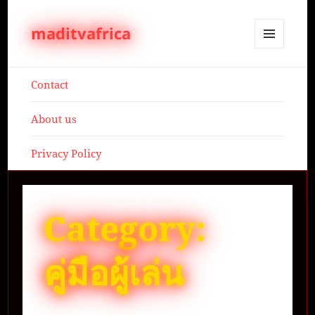
maditvafrica
MENU
AND
WIDGETS
Contact
About us
Privacy Policy
Category:
คู่มือผู้เล่น