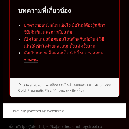
บทความที่เกี่ยวข้อง
บาคาร่าออนไลน์เล่นยังไง มือใหม่ต้องรู้กติกา
วิธีเดิมพัน และการนับแต้ม
เปิดโลกเกมสล็อตออนไลน์สำหรับมือใหม่ วิธี
เล่นให้เข้าใจง่ายและสนุกตั้งแต่ครั้งแรก
ตั้งเป้าหมายสล็อตออนไลน์กำไรและจุดหยุด
ขาดทุน
Posted
Categories
Tags
July 9, 2026
สล็อตออนไลน์
,
เกมยอดนิยม
5 Lions
on
Gold
,
Pragmatic Play
,
รีวิวเกม
,
เทคนิคสล็อต
Proudly powered by WordPress
สล็อต
Triple Joker
https://bajaexiles.com/
blogstreet.com