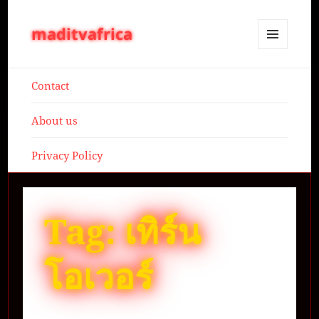
maditvafrica
MENU
AND
WIDGETS
Contact
About us
Privacy Policy
Tag:
เทิร์น
โอเวอร์