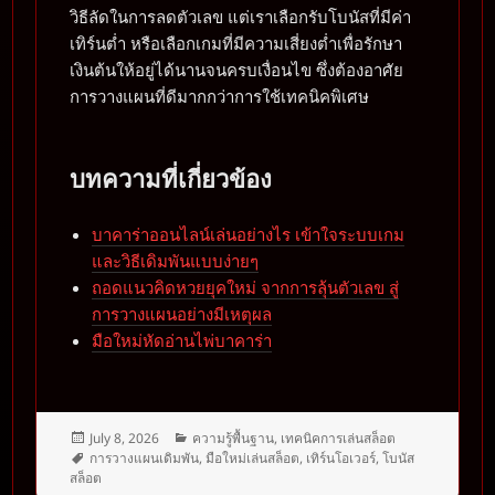
วิธีลัดในการลดตัวเลข แต่เราเลือกรับโบนัสที่มีค่า
เทิร์นต่ำ หรือเลือกเกมที่มีความเสี่ยงต่ำเพื่อรักษา
เงินต้นให้อยู่ได้นานจนครบเงื่อนไข ซึ่งต้องอาศัย
การวางแผนที่ดีมากกว่าการใช้เทคนิคพิเศษ
บทความที่เกี่ยวข้อง
บาคาร่าออนไลน์เล่นอย่างไร เข้าใจระบบเกม
และวิธีเดิมพันแบบง่ายๆ
ถอดแนวคิดหวยยุคใหม่ จากการลุ้นตัวเลข สู่
การวางแผนอย่างมีเหตุผล
มือใหม่หัดอ่านไพ่บาคาร่า
Posted
Categories
July 8, 2026
ความรู้พื้นฐาน
,
เทคนิคการเล่นสล็อต
on
Tags
การวางแผนเดิมพัน
,
มือใหม่เล่นสล็อต
,
เทิร์นโอเวอร์
,
โบนัส
สล็อต