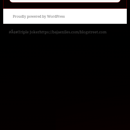
Proudly powered by WordPress
สล็อต
Triple Joker
https://bajaexiles.com/
blogstreet.com