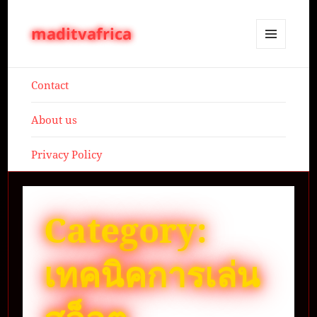
maditvafrica
MENU
AND
WIDGETS
Contact
About us
Privacy Policy
Category:
เทคนิคการเล่น