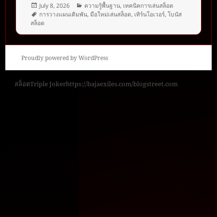
Posted
Categories
July 8, 2026
ความรู้พื้นฐาน
,
เทคนิคการเล่นสล็อต
on
Tags
การวางแผนเดิมพัน
,
มือใหม่เล่นสล็อต
,
เทิร์นโอเวอร์
,
โบนัส
สล็อต
Proudly powered by WordPress
สล็อต
Triple Joker
https://bajaexiles.com/
blogstreet.com