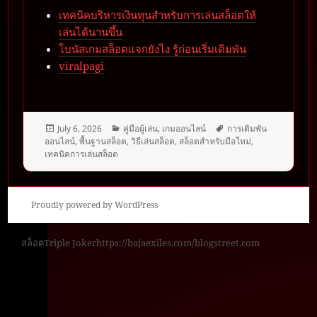
เทคนิคบริหารเงินทุนสำหรับการเล่นสล็อตให้
เล่นได้นานขึ้น
โบนัสเกมสล็อตแจกยังไง รู้ก่อนเริ่มเดิมพัน
viralpagi
Posted
Categories
Tags
July 6, 2026
คู่มือผู้เล่น
,
เกมออนไลน์
การเดิมพัน
on
ออนไลน์
,
พื้นฐานสล็อต
,
วิธีเล่นสล็อต
,
สล็อตสำหรับมือใหม่
,
เทคนิคการเล่นสล็อต
Proudly powered by WordPress
สล็อต
Triple Joker
https://bajaexiles.com/
blogstreet.com