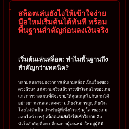
สล็อตเล่นยังไงให้เข้าใจง่าย
มือใหม่เริ่มต้นได้ทันที พร้อม
พื้นฐานสำคัญก่อนลงเงินจริง
เริ่มต้นเล่นสล็อต: ทำไมพื้นฐานถึง
สำคัญกว่าเทคนิค?
หลายคนอาจมองว่าการเล่นเกมสล็อตเป็นเรื่องของ
ดวงล้วนๆ แต่ความจริงแล้วการเข้าใจกลไกของเกม
และการวางแผนที่ดีจะช่วยให้คุณสนุกไปกับเกมได้
อย่างยาวนานและลดความเสี่ยงในการสูญเสียเงิน
โดยไม่จำเป็น สำหรับผู้ที่เพิ่งก้าวเข้าสู่โลกของเกม
ออนไลน์ การรู้
สล็อตเล่นยังไงให้เข้าใจง่าย
คือ
หัวใจสำคัญที่จะเปลี่ยนจากผู้เล่นหน้าใหม่สู่ผู้ที่มี