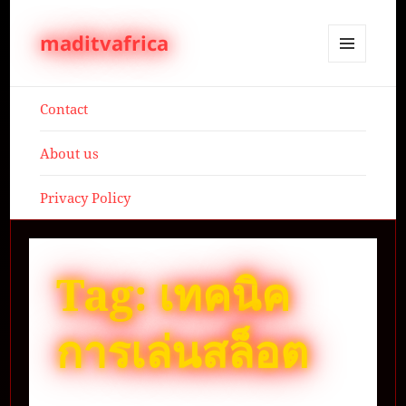
maditvafrica
MENU
AND
WIDGETS
Contact
About us
Privacy Policy
Tag:
เทคนิค
การเล่นสล็อต