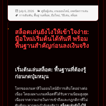
Posted
Categories
July 6, 2026
คู่มือผู้เล่น
,
เกมออนไลน์
,
เทคนิคการเล่น
on
Tags
การเดิมพัน
,
พื้นฐานสล็อต
,
มือใหม่
,
วิธีเล่น
,
สล็อต
สล็อตเล่นยังไงให้เข้าใจง่าย:
มือใหม่เริ่มต้นได้ทันที พร้อม
พื้นฐานสำคัญก่อนลงเงินจริง
เริ่มต้นเล่นสล็อต: พื้นฐานที่ต้องรู้
ก่อนกดปุ่มหมุน
โลกของเกมคาสิโนออนไลน์มีการเติบโตอย่างต่อ
เนื่อง โดยเฉพาะเกมสล็อตที่ได้รับความนิยมสูงสุด
เนื่องจากความง่ายในการเข้าถึงและกฎกติกาที่ไม่
ซับซ้อน หากคุณกำลังสงสัยว่า
สล็อตเล่นยังไงให้