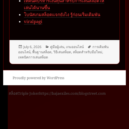
เทคนิคบริหารเงินทุนสำหรับการเล่นสล็อตให้
เล่นได้นานขึ้น
โบนัสเกมสล็อตแจกยังไง รู้ก่อนเริ่มเดิมพัน
viralpagi
Posted
Categories
Tags
July 6, 2026
คู่มือผู้เล่น
,
เกมออนไลน์
การเดิมพัน
on
ออนไลน์
,
พื้นฐานสล็อต
,
วิธีเล่นสล็อต
,
สล็อตสำหรับมือใหม่
,
เทคนิคการเล่นสล็อต
Proudly powered by WordPress
สล็อต
Triple Joker
https://bajaexiles.com/
blogstreet.com