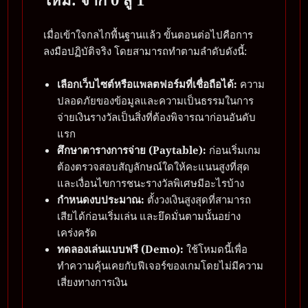
เมื่อเข้าใจกลไกพื้นฐานแล้ว ขั้นตอนต่อไปคือการ
ลงมือปฏิบัติจริง โดยสามารถทำตามลำดับดังนี้:
เลือกเว็บไซต์หรือแพลตฟอร์มที่เชื่อถือได้:
ความ
ปลอดภัยของข้อมูลและความเป็นธรรมในการ
จ่ายเงินรางวัลเป็นสิ่งที่ต้องพิจารณาก่อนอันดับ
แรก
ศึกษาตารางการจ่าย (Paytable):
ก่อนเริ่มเกม
ต้องตรวจสอบสัญลักษณ์ใดให้คะแนนสูงที่สุด
และเงื่อนไขการชนะรางวัลพิเศษมีอะไรบ้าง
กำหนดงบประมาณ:
ตั้งวงเงินสูงสุดที่สามารถ
เสียได้ก่อนเริ่มเล่น และยึดมั่นตามนั้นอย่าง
เคร่งครัด
ทดลองเล่นแบบฟรี (Demo):
ใช้โหมดนี้เพื่อ
ทำความคุ้นเคยกับฟีเจอร์ของเกมโดยไม่มีความ
เสี่ยงทางการเงิน