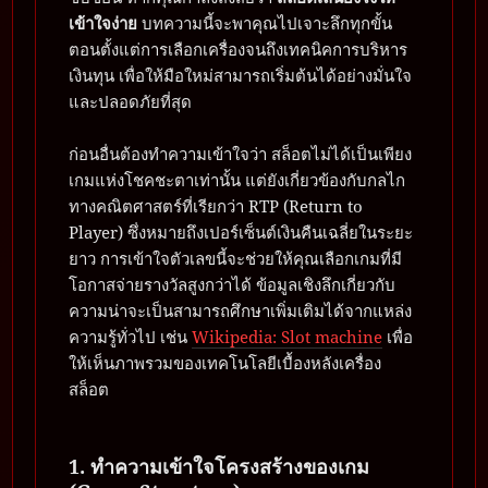
เข้าใจง่าย
บทความนี้จะพาคุณไปเจาะลึกทุกขั้น
ตอนตั้งแต่การเลือกเครื่องจนถึงเทคนิคการบริหาร
เงินทุน เพื่อให้มือใหม่สามารถเริ่มต้นได้อย่างมั่นใจ
และปลอดภัยที่สุด
ก่อนอื่นต้องทำความเข้าใจว่า สล็อตไม่ได้เป็นเพียง
เกมแห่งโชคชะตาเท่านั้น แต่ยังเกี่ยวข้องกับกลไก
ทางคณิตศาสตร์ที่เรียกว่า RTP (Return to
Player) ซึ่งหมายถึงเปอร์เซ็นต์เงินคืนเฉลี่ยในระยะ
ยาว การเข้าใจตัวเลขนี้จะช่วยให้คุณเลือกเกมที่มี
โอกาสจ่ายรางวัลสูงกว่าได้ ข้อมูลเชิงลึกเกี่ยวกับ
ความน่าจะเป็นสามารถศึกษาเพิ่มเติมได้จากแหล่ง
ความรู้ทั่วไป เช่น
Wikipedia: Slot machine
เพื่อ
ให้เห็นภาพรวมของเทคโนโลยีเบื้องหลังเครื่อง
สล็อต
1. ทำความเข้าใจโครงสร้างของเกม