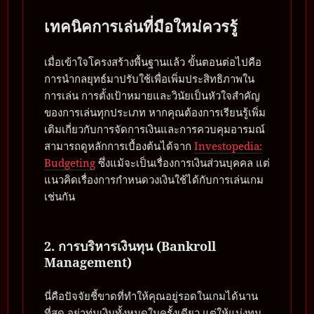
เทคนิคการเล่นที่มือใหม่ควรรู้
เมื่อเข้าใจโครงสร้างพื้นฐานแล้ว ขั้นตอนต่อไปคือ
การนำกลยุทธ์มาปรับใช้เพื่อเพิ่มประสิทธิภาพใน
การเล่น การตั้งเป้าหมายและวินัยเป็นหัวใจสำคัญ
ของการเล่นทุกประเภท หากคุณต้องการเรียนรู้เพิ่ม
เติมเกี่ยวกับการจัดการเงินและการควบคุมอารมณ์
สามารถดูหลักการเบื้องต้นได้จาก
Investopedia:
Budgeting
ซึ่งแม้จะเป็นเรื่องการเงินส่วนบุคคล แต่
แนวคิดเรื่องการกำหนดวงเงินใช้ได้กับการเล่นเกม
เช่นกัน
2. การบริหารเงินทุน (Bankroll
Management)
นี่คือปัจจัยชี้ขาดที่ทำให้คุณอยู่รอดในเกมได้นาน
ที่สุด อย่าทุ่มเงินทั้งหมดในครั้งเดียว แต่ให้แบ่งทุน