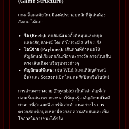
(Game Structure)
เกมสล็อตสมัยใหม่มีองค์ประกอบหลักที่ผู้เล่นต้อง
สังเกต ได้แก่:
รีล (Reels):
คอลัมน์แนวตั้งที่หมุนและหยุด
แสดงสัญลักษณ์ โดยทั่วไปจะมี 3 หรือ 5 รีล
ไลน์จ่าย (Paylines):
เส้นทางที่กำหนดให้
สัญลักษณ์เรียงต่อกันเพื่อชนะรางวัล อาจเป็นเส้น
ตรง เส้นเฉียง หรือรูปทรงต่างๆ
สัญลักษณ์พิเศษ:
เช่น Wild (แทนที่สัญลักษณ์
อื่น) และ Scatter (เปิดโหมดฟรีสปินหรือโบนัส)
การอ่านตารางจ่าย (Paytable) เป็นสิ่งสำคัญที่สุด
ก่อนเริ่มเล่น เพราะจะบอกให้คุณรู้ว่าสัญลักษณ์ใดมี
ค่ามากที่สุดและฟีเจอร์พิเศษทำงานอย่างไร การ
ตรวจสอบข้อมูลเหล่านี้ช่วยลดความสับสนและเพิ่ม
โอกาสในการชนะได้จริง