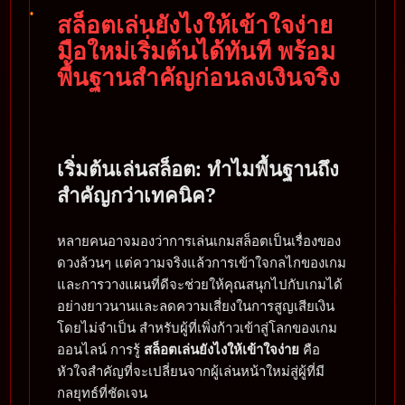
สล็อตเล่นยังไงให้เข้าใจง่าย
มือใหม่เริ่มต้นได้ทันที พร้อม
พื้นฐานสำคัญก่อนลงเงินจริง
เริ่มต้นเล่นสล็อต: ทำไมพื้นฐานถึง
สำคัญกว่าเทคนิค?
หลายคนอาจมองว่าการเล่นเกมสล็อตเป็นเรื่องของ
ดวงล้วนๆ แต่ความจริงแล้วการเข้าใจกลไกของเกม
และการวางแผนที่ดีจะช่วยให้คุณสนุกไปกับเกมได้
อย่างยาวนานและลดความเสี่ยงในการสูญเสียเงิน
โดยไม่จำเป็น สำหรับผู้ที่เพิ่งก้าวเข้าสู่โลกของเกม
ออนไลน์ การรู้
สล็อตเล่นยังไงให้เข้าใจง่าย
คือ
หัวใจสำคัญที่จะเปลี่ยนจากผู้เล่นหน้าใหม่สู่ผู้ที่มี
กลยุทธ์ที่ชัดเจน