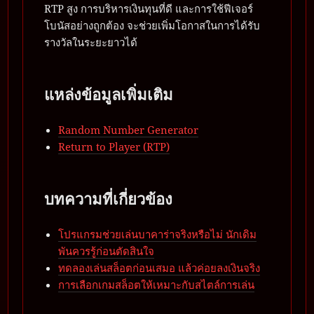
RTP สูง การบริหารเงินทุนที่ดี และการใช้ฟีเจอร์
โบนัสอย่างถูกต้อง จะช่วยเพิ่มโอกาสในการได้รับ
รางวัลในระยะยาวได้
แหล่งข้อมูลเพิ่มเติม
Random Number Generator
Return to Player (RTP)
บทความที่เกี่ยวข้อง
โปรแกรมช่วยเล่นบาคาร่าจริงหรือไม่ นักเดิม
พันควรรู้ก่อนตัดสินใจ
ทดลองเล่นสล็อตก่อนเสมอ แล้วค่อยลงเงินจริง
การเลือกเกมสล็อตให้เหมาะกับสไตล์การเล่น