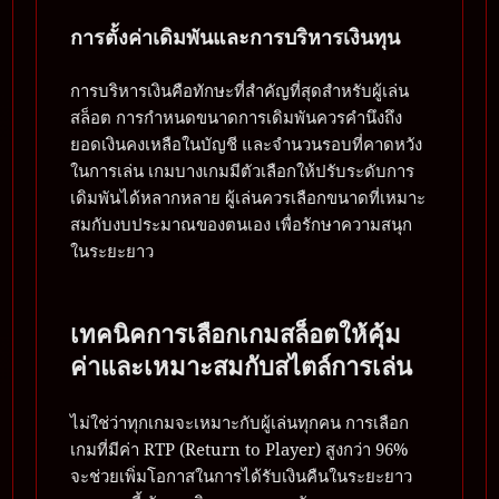
การตั้งค่าเดิมพันและการบริหารเงินทุน
การบริหารเงินคือทักษะที่สำคัญที่สุดสำหรับผู้เล่น
สล็อต การกำหนดขนาดการเดิมพันควรคำนึงถึง
ยอดเงินคงเหลือในบัญชี และจำนวนรอบที่คาดหวัง
ในการเล่น เกมบางเกมมีตัวเลือกให้ปรับระดับการ
เดิมพันได้หลากหลาย ผู้เล่นควรเลือกขนาดที่เหมาะ
สมกับงบประมาณของตนเอง เพื่อรักษาความสนุก
ในระยะยาว
เทคนิคการเลือกเกมสล็อตให้คุ้ม
ค่าและเหมาะสมกับสไตล์การเล่น
ไม่ใช่ว่าทุกเกมจะเหมาะกับผู้เล่นทุกคน การเลือก
เกมที่มีค่า RTP (Return to Player) สูงกว่า 96%
จะช่วยเพิ่มโอกาสในการได้รับเงินคืนในระยะยาว