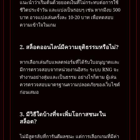
แนะนำว่าเริ่มต้นด้วยยอดเงินที่ไม่กระทบต่อการใช้
ชีวิตประจำวัน และแบ่งเป็นรอบๆ เช่น หากมีงบ 500
บาท อาจแบ่งเล่นครั้งละ 10-20 บาท เพื่อทดสอบ
ความเข้าใจในเกม
2. สล็อตออนไลน์มีความยุติธรรมหรือไม่?
หากเลือกเล่นกับแพลตฟอร์มที่ได้รับใบอนุญาตและ
มีการตรวจสอบจากหน่วยงานอิสระ ระบบ RNG จะ
ทำงานอย่างสุ่มและเป็นธรรม อย่างไรก็ตาม ผู้เล่น
ควรตรวจสอบมาตรฐานความปลอดภัยของเว็บไซต์
ก่อนเสมอ
3. มีวิธีใดบ้างที่จะเพิ่มโอกาสชนะใน
สล็อต?
ไม่มีสูตรลับที่การันตีผลชนะ แต่การเลือกเกมที่มีค่า