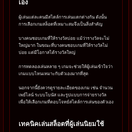
เอง
ผู้เล่นแต่ละคนมีสไตล์การเล่นแตกต่างกัน ดังนั้น
การเลือกเกมสล็อตที่เหมาะสมจึงเป็นสิ่งสำคัญ
บางคนชอบเกมที่ให้รางวัลบ่อย แม้ว่ารางวัลจะไม่
ใหญ่มาก ในขณะที่บางคนชอบเกมที่ให้รางวัลไม่
บ่อย แต่มีโอกาสได้รางวัลใหญ่
การทดลองเล่นหลาย ๆ เกมจะช่วยให้ผู้เล่นเข้าใจว่า
เกมแบบไหนเหมาะกับตัวเองมากที่สุด
นอกจากนี้ยังควรดูรายละเอียดของเกม เช่น จำนวน
เพย์ไลน์ ระบบโบนัส และรูปแบบการจ่ายรางวัล
เพื่อให้เลือกเกมที่ตอบโจทย์สไตล์การเล่นของตัวเอง
เทคนิคเล่นสล็อตที่ผู้เล่นนิยมใช้