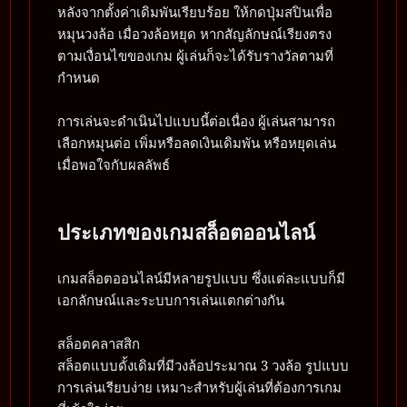
หลังจากตั้งค่าเดิมพันเรียบร้อย ให้กดปุ่มสปินเพื่อ
หมุนวงล้อ เมื่อวงล้อหยุด หากสัญลักษณ์เรียงตรง
ตามเงื่อนไขของเกม ผู้เล่นก็จะได้รับรางวัลตามที่
กำหนด
การเล่นจะดำเนินไปแบบนี้ต่อเนื่อง ผู้เล่นสามารถ
เลือกหมุนต่อ เพิ่มหรือลดเงินเดิมพัน หรือหยุดเล่น
เมื่อพอใจกับผลลัพธ์
ประเภทของเกมสล็อตออนไลน์
เกมสล็อตออนไลน์มีหลายรูปแบบ ซึ่งแต่ละแบบก็มี
เอกลักษณ์และระบบการเล่นแตกต่างกัน
สล็อตคลาสสิก
สล็อตแบบดั้งเดิมที่มีวงล้อประมาณ 3 วงล้อ รูปแบบ
การเล่นเรียบง่าย เหมาะสำหรับผู้เล่นที่ต้องการเกม