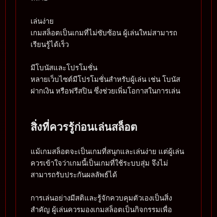
เล่นง่าย
เกมสล็อตเป็นเกมที่ไม่ซับซ้อน ผู้เล่นใหม่สามารถ
เรียนรู้ได้เร็ว
มีโบนัสและโปรโมชั่น
หลายเว็บไซต์มีโปรโมชั่นสำหรับผู้เล่น เช่น โบนัส
ฝากเงิน หรือฟรีสปิน ซึ่งช่วยเพิ่มโอกาสในการเล่น
สิ่งที่ควรรู้ก่อนเล่นสล็อต
แม้เกมสล็อตจะเป็นเกมที่สนุกและเล่นง่าย แต่ผู้เล่น
ควรเข้าใจว่าเกมนี้เป็นเกมที่ใช้ระบบสุ่ม จึงไม่
สามารถรับประกันผลลัพธ์ได้
การเล่นอย่างมีสติและรู้จักควบคุมตัวเองเป็นสิ่ง
สำคัญ ผู้เล่นควรมองเกมสล็อตเป็นกิจกรรมเพื่อ