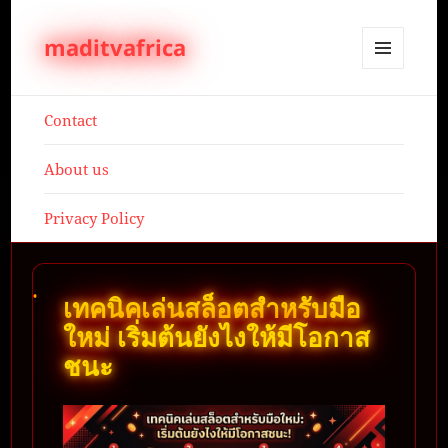
maditvafrica
MENU
AND
WIDGETS
Contact
About us
Privacy Policy
เทคนิคเล่นสล็อตสำหรับมือ
ใหม่ เริ่มต้นยังไงให้มีโอกาส
ชนะ